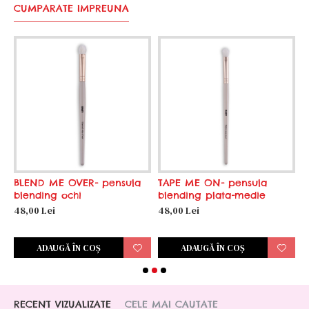
CUMPARATE IMPREUNA
BLEND ME OVER- pensula
TAPE ME ON- pensula
T
blending ochi
blending plata-medie
p
48,00 Lei
48,00 Lei
4
ADAUGĂ ÎN COŞ
ADAUGĂ ÎN COŞ
RECENT VIZUALIZATE
CELE MAI CAUTATE