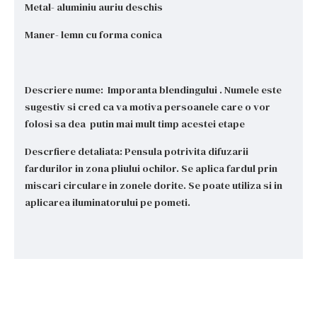
Metal- aluminiu auriu deschis
Maner- lemn cu forma conica
Descriere nume: Imporanta blendingului . Numele este
sugestiv si cred ca va motiva persoanele care o vor
folosi sa dea putin mai mult timp acestei etape
Descrfiere detaliata: Pensula potrivita difuzarii
fardurilor in zona pliului ochilor. Se aplica fardul prin
miscari circulare in zonele dorite. Se poate utiliza si in
aplicarea iluminatorului pe pometi.