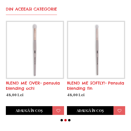
DIN ACEEASI CATEGORIE
BLEND ME OVER- pensula
BLEND ME SOFTLY!- Pensula
E
blending ochi
blending fin
p
d
48,00 Lei
48,00 Lei
5
ADAUGĂ ÎN COŞ
ADAUGĂ ÎN COŞ