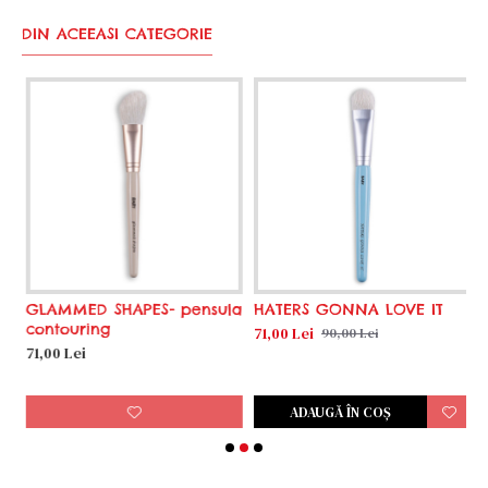
DIN ACEEASI CATEGORIE
GLAMMED SHAPES- pensula
HATERS GONNA LOVE IT
H
contouring
t
71,00 Lei
90,00 Lei
71,00 Lei
6
ADAUGĂ ÎN COŞ