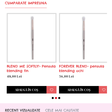
CUMPARATE IMPREUNA
BLEND ME SOFTLY!- Pensula
FOREVER BLEND- pensula
L
blending fin
blending ochi
b
p
48,00 Lei
56,00 Lei
5
ADAUGĂ ÎN COŞ
ADAUGĂ ÎN COŞ
RECENT VIZUALIZATE
CELE MAI CAUTATE