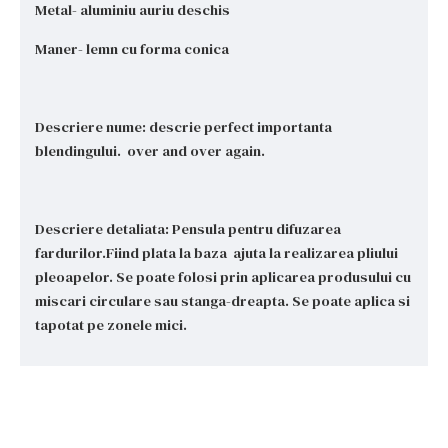
Metal- aluminiu auriu deschis
Maner- lemn cu forma conica
Descriere nume: descrie perfect importanta
blendingului. over and over again.
Descriere detaliata: Pensula pentru difuzarea
fardurilor.Fiind plata la baza ajuta la realizarea pliului
pleoapelor. Se poate folosi prin aplicarea produsului cu
miscari circulare sau stanga-dreapta. Se poate aplica si
tapotat pe zonele mici.