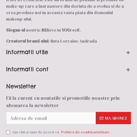
make-up care a luat nastere din dorinta de a evolua si de a
crea produse noi in aceasta vasta piata din domeniul
makeup-ului.
Slogan-ul
nostru:
BE
lieve in
YOU
rself.
Creatorul brand-ului
: Iluta Lorraine Andrada
Informatii utile
Informatii cont
Newsletter
Fii la curent cu noutatile si promotiile noastre prin
abonarea la newsletter
MA ABONEZ
Am citit şi sunt de acord cu
Politica de confidentialitate