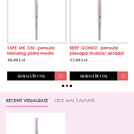
TAPE ME ON- pensula
KEEP GOING! -pensula
T
blending plata-medie
pleoapa mobila/ arcada)
p
48,00 Lei
53,00 Lei
4
ADAUGĂ ÎN COŞ
ADAUGĂ ÎN COŞ
RECENT VIZUALIZATE
CELE MAI CAUTATE