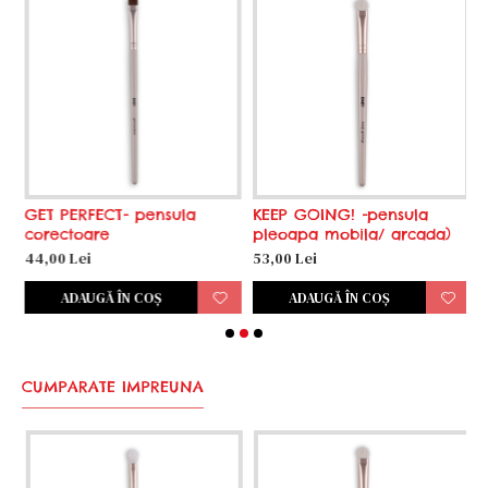
GET PERFECT- pensula
KEEP GOING! -pensula
S
corectoare
pleoapa mobila/ arcada)
c
44,00 Lei
53,00 Lei
4
ADAUGĂ ÎN COŞ
ADAUGĂ ÎN COŞ
CUMPARATE IMPREUNA