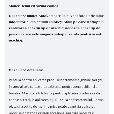
Maner- lemn cu forma conica
Descriere nume: Smoked este un cuvant folosit de mine
inlocuitor al cuvantului smokey. Stilul pe care il adopt in
realizarea acestui tip de machiaj necesita acest tip de
pensula care este singura indispensabila pentru acest
machiaj.
Descriere detaliata:
Pensula pentru aplicarea produselor cremoase ,lichide sau gel
in special cele cu textura rezistenta pentru zona ochilor si a
buzelor. Mai poate fi folosita pentru aplicarea produselor de
contur al fetei, la aplicarea rujului sau a anticearcanului. Forma
plata si ascutita de marime mica poate avantaja aplicarea
produselor in zonelor greu accesibile sau care necesita o