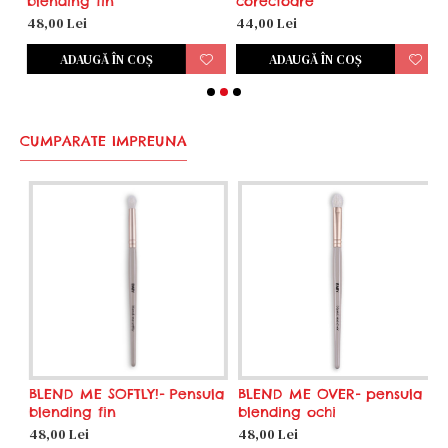
blending fin
corectoare
p
48,00 Lei
44,00 Lei
5
ADAUGĂ ÎN COŞ
ADAUGĂ ÎN COŞ
CUMPARATE IMPREUNA
BLEND ME SOFTLY!- Pensula
BLEND ME OVER- pensula
F
blending fin
blending ochi
b
48,00 Lei
48,00 Lei
5