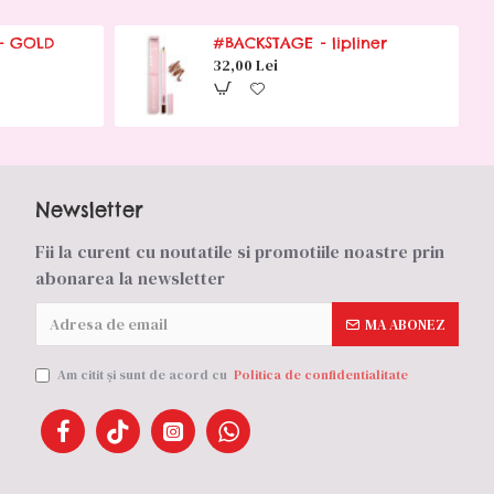
 - GOLD
#BACKSTAGE - lipliner
32,00 Lei
Newsletter
Fii la curent cu noutatile si promotiile noastre prin
abonarea la newsletter
MA ABONEZ
Am citit şi sunt de acord cu
Politica de confidentialitate