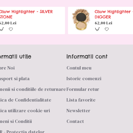
Glow Highlighter - SILVER
Glow Highlighter
STONE
DIGGER
62,00 Lei
62,00 Lei
ormatii utile
Informatii cont
pre Noi
Contul meu
sport si plata
Istoric comenzi
enii si conditiile de returnare
Formular retur
tica de Confidentialitate
Lista favorite
tica utilizare cookie-uri
Newsletter
eni si Conditii
Contact
 - Protectia datelor