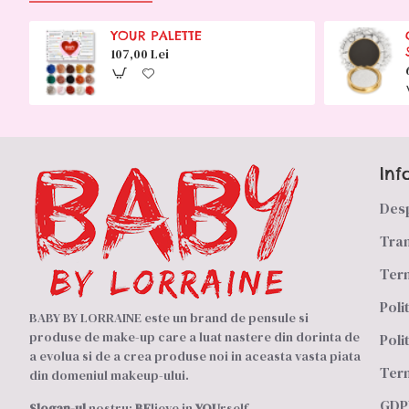
YOUR PALETTE
107,00 Lei
Inf
Des
Tran
Term
Poli
BABY BY LORRAINE este un brand de pensule si
produse de make-up care a luat nastere din dorinta de
Poli
a evolua si de a crea produse noi in aceasta vasta piata
Term
din domeniul makeup-ului.
GDPR
Slogan-ul
nostru:
BE
lieve in
YOU
rself.