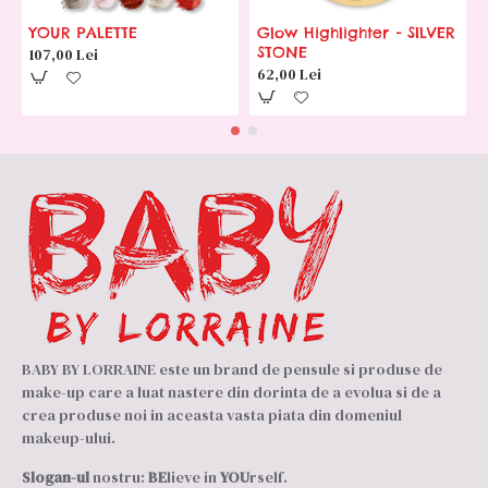
YOUR PALETTE
Glow Highlighter - SILVER
STONE
107,00 Lei
62,00 Lei
BABY BY LORRAINE este un brand de pensule si produse de
make-up care a luat nastere din dorinta de a evolua si de a
crea produse noi in aceasta vasta piata din domeniul
makeup-ului.
Slogan-ul
nostru:
BE
lieve in
YOU
rself.