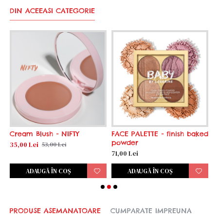
DIN ACEEASI CATEGORIE
Cream Blush - NIFTY
FACE PALETTE - finish baked
G
powder
35,00 Lei
5
53,00 Lei
71,00 Lei
ADAUGĂ ÎN COŞ
ADAUGĂ ÎN COŞ
PRODUSE ASEMANATOARE
CUMPARATE IMPREUNA