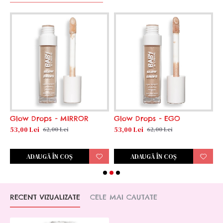
Glow Drops - MIRROR
Glow Drops - EGO
F
p
53,00 Lei
53,00 Lei
62,00 Lei
62,00 Lei
7
ADAUGĂ ÎN COŞ
ADAUGĂ ÎN COŞ
RECENT VIZUALIZATE
CELE MAI CAUTATE