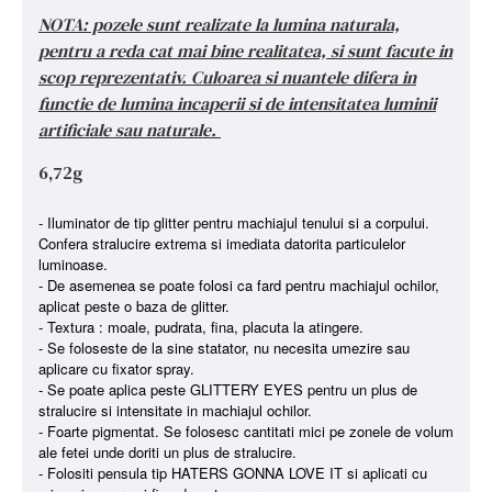
NOTA: pozele sunt realizate la lumina naturala,
pentru a reda cat mai bine realitatea, si sunt facute in
scop reprezentativ. Culoarea si nuantele difera in
functie de lumina incaperii si de intensitatea luminii
artificiale sau naturale.
6,72g
- Iluminator de tip glitter pentru machiajul tenului si a corpului.
Confera stralucire extrema si imediata datorita particulelor
luminoase.
- De asemenea se poate folosi ca fard pentru machiajul ochilor,
aplicat peste o baza de glitter.
- Textura : moale, pudrata, fina, placuta la atingere.
- Se foloseste de la sine statator, nu necesita umezire sau
aplicare cu fixator spray.
- Se poate aplica peste GLITTERY EYES pentru un plus de
stralucire si intensitate in machiajul ochilor.
- Foarte pigmentat. Se folosesc cantitati mici pe zonele de volum
ale fetei unde doriti un plus de stralucire.
- Folositi pensula tip HATERS GONNA LOVE IT si aplicati cu