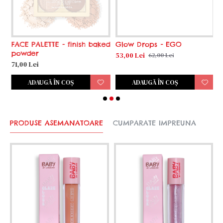
FACE PALETTE - finish baked
Glow Drops - EGO
G
powder
53,00 Lei
5
62,00 Lei
71,00 Lei
ADAUGĂ ÎN COŞ
ADAUGĂ ÎN COŞ
PRODUSE ASEMANATOARE
CUMPARATE IMPREUNA