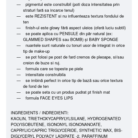
pigmentul este construibil (poti doza intensitatea prin
straturi fară sa incarce tenul)
este REZISTENT si nu influenteaza textura fondului de
ten
finish-ul este glowy fără aspect uleios (oferă luciu subtil)
se poate aplica cu PENSULE din păr natural (ex:
GLAMMED SHAPES sau BOMB) și BABY SPONGE
nuantele sunt naturale cu tonuri usor de integrat in orice
tip de make-up
se pot folosi pe post de fard cremos de pleoape, si/sau
creion de buze si ruj.
formula care se topeste pe piele
intensitate construibila
se imbinã perfect in orice tip de bazã sau orice textura
de fond de ten
se poate seta cu un produs pudrat pt finish mat
formula FACE EYES LIPS
INGREDIENTS / INDREDIENTI:
KAOLIN, TRIETHOXYCAPRYLYLSILANE, HYDROGENATED
POLYISOBUTENE, ISONONYL ISONONANOATE,
CAPRYLIC/CAPRIC TRIGLYCERIDE, SYNTHETIC WAX, BIS-
DIGLYCERYL POLYACY LADIPATE -2, PARAFFINUM