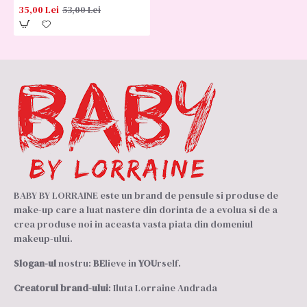
35,00 Lei
53,00 Lei
BABY BY LORRAINE este un brand de pensule si produse de
make-up care a luat nastere din dorinta de a evolua si de a
crea produse noi in aceasta vasta piata din domeniul
makeup-ului.
Slogan-ul
nostru:
BE
lieve in
YOU
rself.
Creatorul brand-ului
: Iluta Lorraine Andrada