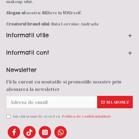
makeup-ului.
Slogan-ul
nostru:
BE
lieve in
YOU
rself.
Creatorul brand-ului
: Iluta Lorraine Andrada
Informatii utile
Informatii cont
Newsletter
Fii la curent cu noutatile si promotiile noastre prin
abonarea la newsletter
MA ABONEZ
Am citit şi sunt de acord cu
Politica de confidentialitate