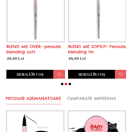
BLEND ME OVER- pensula
BLEND ME SOFTLY!- Pensula
E
blending ochi
blending fin
p
d
48,00 Lei
48,00 Lei
5
ADAUGĂ ÎN COŞ
ADAUGĂ ÎN COŞ
PRODUSE ASEMANATOARE
CUMPARATE IMPREUNA