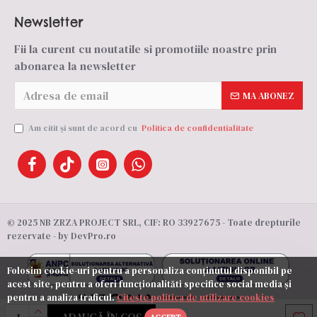
Newsletter
Fii la curent cu noutatile si promotiile noastre prin
abonarea la newsletter
MA ABONEZ
Am citit şi sunt de acord cu
Politica de confidentialitate
© 2025 NB ZRZA PROJECT SRL, CIF: RO 33927675 - Toate drepturile
rezervate - by DevPro.ro
Folosim cookie-uri pentru a personaliza conținutul disponibil pe
acest site, pentru a oferi funcționalităti specifice social media și
pentru a analiza traficul.
Citește politica de utilizare cookies