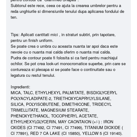
Subtonul este rece, ceea ce ajuta la crearea umbrelor pentru a
reda unghiurile si dimensiunile tenului dupa aplicarea fondului de
ten.
Tips: Aplicati cantitati mici , in straturi subtiri, prin tapotare,
pentru un finish uniform.
Se poate crea o umbra cu aceasta nuanta iar apoi daca este
nevoie cu o nuanta mai calda oferim o nuanta mai calda.
Pudra de contour poate fi folosita si ca fard pentru machiajul
ochilor. Se pot crea look-uri monocromatice superbe, prin care se
contureaza si pleoapa si se poate face o continuitate sau o
legatura cu restul tenului.
Ingredienti:
MICA, TALC, ETHYLHEXYL PALMITATE, BISDIGLYCERYL
POLYACYLADIPATE-2, TRIETHOXYCAPRYLYLSILANE,
SILICA, POLYISOBUTENE, DIMETHICONE, TRIDECYL
TRIMELLITATE, MAGNESIUM STEARATE,
PHENOXYETHANOL, TOCOPHERYL ACETATE,
ETHYLHEXYLGLYCERIN, MAY CAONTAION (+/-) : IRON
OXIDES (CI 77492, CI 77491, CI 77499), TITANIUM DIOXIDE (
CI 77891), RED 7 CA LAKE (CI 15850), YELLOW 5 (CI 19140).