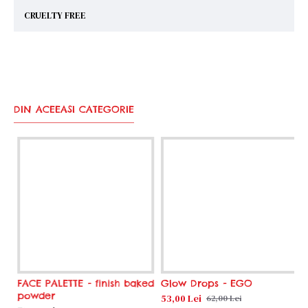
CRUELTY FREE
DIN ACEEASI CATEGORIE
FACE PALETTE - finish baked
Glow Drops - EGO
G
powder
53,00 Lei
5
62,00 Lei