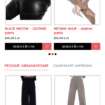
BLACK WIDOW - LEATHER
BROWN WASP - leather
C
pants
pants
8
100,00 Lei
100,00 Lei
ADAUGĂ ÎN COŞ
ADAUGĂ ÎN COŞ
PRODUSE ASEMANATOARE
CUMPARATE IMPREUNA