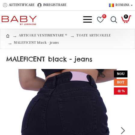
AUTENTIFICARE
INREGISTRARE
ROMANA
0
0
ARTICOLE VESTIMENTARE ®️
TOATE ARTICOLELE
MALEFICENT black - jeans
MALEFICENT black - jeans
NOU
HOT
-11 %