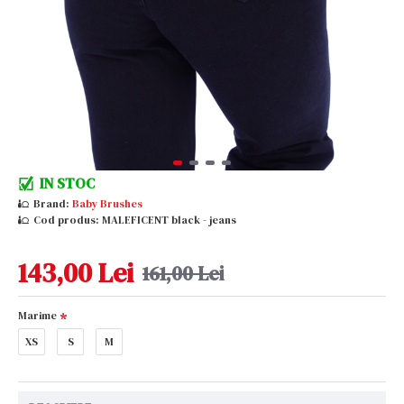
IN STOC
Brand:
Baby Brushes
Cod produs:
MALEFICENT black - jeans
143,00 Lei
161,00 Lei
Marime
XS
S
M