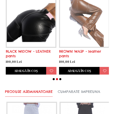
BLACK WIDOW - LEATHER
BROWN WASP - leather
C
pants
pants
8
100,00 Lei
100,00 Lei
ADAUGĂ ÎN COŞ
ADAUGĂ ÎN COŞ
PRODUSE ASEMANATOARE
CUMPARATE IMPREUNA