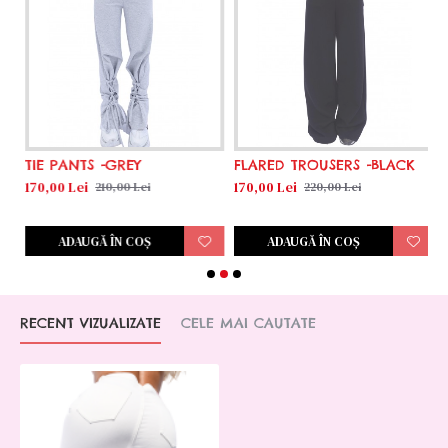
TIE PANTS -GREY
FLARED TROUSERS -BLACK
F
170,00 Lei
170,00 Lei
1
210,00 Lei
220,00 Lei
ADAUGĂ ÎN COŞ
ADAUGĂ ÎN COŞ
RECENT VIZUALIZATE
CELE MAI CAUTATE