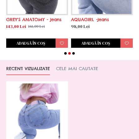
GREY'S ANATOMY - jeans
AQUAGIRL -jeans
B
p
143,00 Lei
98,00 Lei
161,00 Lei
1
ADAUGĂ ÎN COŞ
ADAUGĂ ÎN COŞ
RECENT VIZUALIZATE
CELE MAI CAUTATE