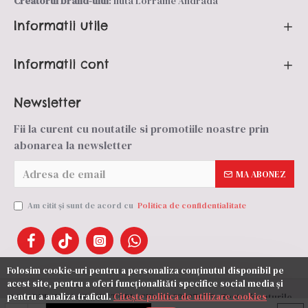
Creatorul brand-ului
: Iluta Lorraine Andrada
Informatii utile
Informatii cont
Newsletter
Fii la curent cu noutatile si promotiile noastre prin
abonarea la newsletter
MA ABONEZ
Am citit şi sunt de acord cu
Politica de confidentialitate
Folosim cookie-uri pentru a personaliza conținutul disponibil pe
acest site, pentru a oferi funcționalităti specifice social media și
pentru a analiza traficul.
Citește politica de utilizare cookies
© 2025 NB ZRZA PROJECT SRL, CIF: RO 33927675 - Toate drepturile