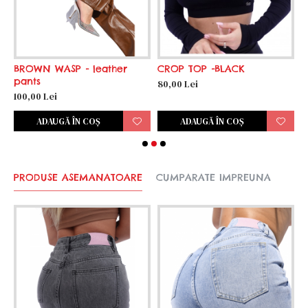
BROWN WASP - leather
CROP TOP -BLACK
C
pants
80,00 Lei
8
100,00 Lei
ADAUGĂ ÎN COŞ
ADAUGĂ ÎN COŞ
PRODUSE ASEMANATOARE
CUMPARATE IMPREUNA