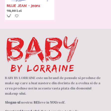
BILLIE JEAN - jeans
98,00 Lei
BABY BY LORRAINE este un brand de pensule si produse de
make-up care a luat nastere din dorinta de a evolua si de a
crea produse noi in aceasta vasta piata din domeniul
makeup-ului.
Slogan-ul
nostru:
BE
lieve in
YOU
rself.