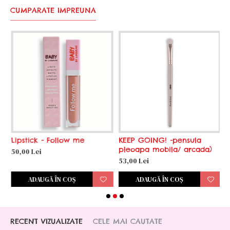
CUMPARATE IMPREUNA
Lipstick - Follow me
KEEP GOING! -pensula
pleoapa mobila/ arcada)
50,00 Lei
5
53,00 Lei
ADAUGĂ ÎN COŞ
ADAUGĂ ÎN COŞ
RECENT VIZUALIZATE
CELE MAI CAUTATE