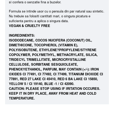
si confera o senzatie fina a buzelor.
Formula se intinde usor cu o pensula din par natural sau sintetic.
Nu trebuie sa folositi cantitati mari, o singura picatura e
suficienta pentru a aplica o singura data.
VEGAN & CRUELTY FREE
INGREDINENTS:
ISODODECANE, COCOS NUCIFERA (COCONUT) OIL,
DIMETHICONE, TOCOPHEROL (VITAMIN E),
POLYISOBUTENE, ETHYLENE?PROPYLENE/STYRENE
COPOLYMER, POLYMETHYL, METHACRYLATE, SILICA,
TRIDECYL TRIMELLITATE, MICROCRYSTALLINE
CELLULOSE, SORBITANE SESQUIOLEATE,
PHENOXYETHANOL, PARFUM, MAY CONTAIN (+/-): IRON
OXIDES CI 77491, CI 77492, CI 77499, TITANIUM DIOXIDE CI
77891, RED 27 LAKE CI 45410, RED 6 BA LAKE CI 15850,
YELLOW 5 / CI 19140, BLUE -1 / CI 42090.
CAUTION: PLEASE STOP USING IF IRITATION OCCURES.
KEEP IT IN DRY PLACE, AWAY FROM HEAT AND COLD
TEMPERATURE.