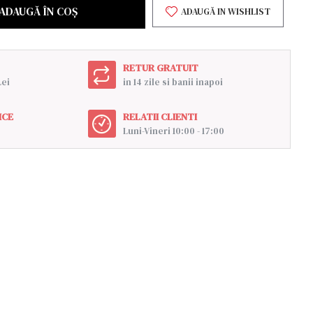
ADAUGĂ ÎN COŞ
ADAUGĂ IN WISHLIST
RETUR GRATUIT
Lei
in 14 zile si banii inapoi
ICE
RELATII CLIENTI
Luni-Vineri 10:00 - 17:00