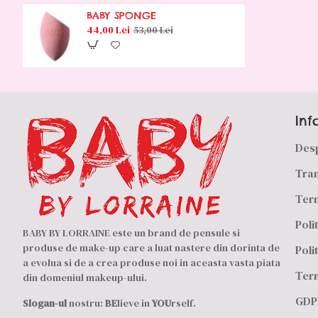
BABY SPONGE
44,00 Lei
53,00 Lei
Inf
Des
Tran
Term
Poli
BABY BY LORRAINE este un brand de pensule si
produse de make-up care a luat nastere din dorinta de
Poli
a evolua si de a crea produse noi in aceasta vasta piata
Term
din domeniul makeup-ului.
GDPR
Slogan-ul
nostru:
BE
lieve in
YOU
rself.