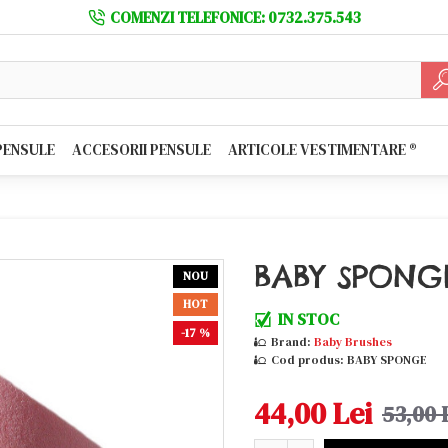
COMENZI TELEFONICE: 0732.375.543
PENSULE
ACCESORII PENSULE
ARTICOLE VESTIMENTARE ®️
BABY SPONG
NOU
HOT
IN STOC
-17 %
Brand:
Baby Brushes
Cod produs:
BABY SPONGE
44,00 Lei
53,00 