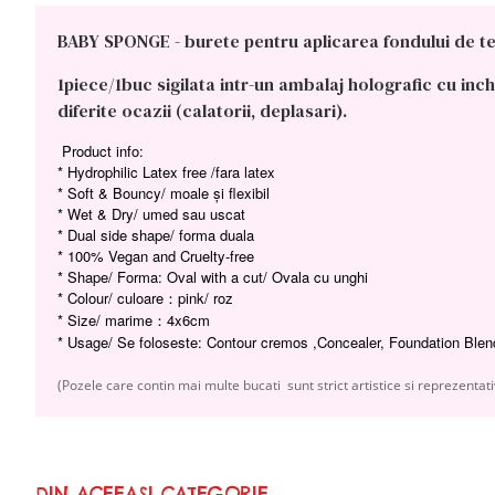
BABY SPONGE - burete pentru aplicarea fondului de ten,
1piece/1buc sigilata intr-un ambalaj holografic cu inc
diferite ocazii (calatorii, deplasari).
Product info:
* Hydrophilic Latex free /fara latex
* Soft & Bouncy/ moale și flexibil
* Wet & Dry/ umed sau uscat
* Dual side shape/ forma duala
* 100% Vegan and Cruelty-free
* Shape/ Forma: Oval with a cut/ Ovala cu unghi
* Colour/ culoare：pink/ roz
* Size/ marime：4x6cm
* Usage/ Se foloseste: Contour cremos ,Concealer, Foundation Blend
(Pozele care contin mai multe bucati sunt strict artistice si reprezentati
DIN ACEEASI CATEGORIE