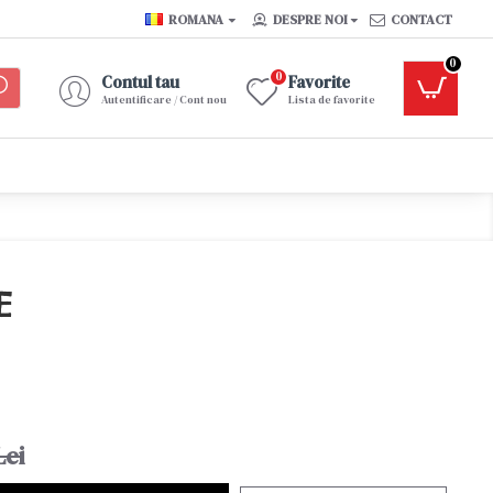
ROMANA
DESPRE NOI
CONTACT
0
0
Contul tau
Favorite
Autentificare / Cont nou
Lista de favorite
E
Lei