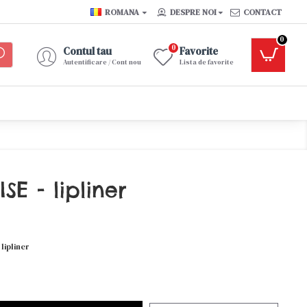
ROMANA
DESPRE NOI
CONTACT
0
0
Contul tau
Favorite
Autentificare / Cont nou
Lista de favorite
E - lipliner
lipliner