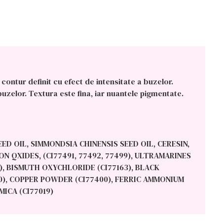
contur definit cu efect de intensitate a buzelor.
zelor. Textura este fina, iar nuantele pigmentate.
 OIL, SIMMONDSIA CHINENSIS SEED OIL, CERESIN,
N QXIDES, (CI77491, 77492, 77499), ULTRAMARINES
00), BISMUTH OXYCHLORIDE (CI77163), BLACK
0), COPPER POWDER (CI77400), FERRIC AMMONIUM
MICA (CI77019)