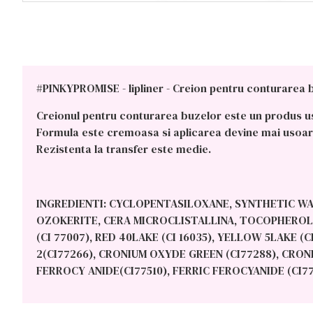
#PINKYPROMISE - lipliner - Creion pentru conturarea 
Creionul pentru conturarea buzelor este un produs usor
Formula este cremoasa si aplicarea devine mai usoara.
Rezistenta la transfer este medie.
INGREDIENTI: CYCLOPENTASILOXANE, SYNTHETIC WA
OZOKERITE, CERA MICROCLISTALLINA, TOCOPHEROL, A
(CI 77007), RED 40LAKE (CI 16035), YELLOW 5LAKE (
2(CI77266), CRONIUM OXYDE GREEN (CI77288), CRO
FERROCY ANIDE(CI77510), FERRIC FEROCYANIDE (CI77