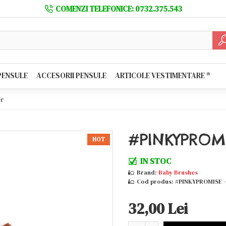
COMENZI TELEFONICE: 0732.375.543
PENSULE
ACCESORII PENSULE
ARTICOLE VESTIMENTARE ®️
er
#PINKYPROMIS
HOT
IN STOC
Brand:
Baby Brushes
Cod produs:
#PINKYPROMISE - 
32,00 Lei