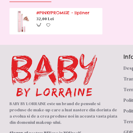
#PINKYPROMISE - lipliner
32,00 Lei
Inf
Des
Tran
Term
Poli
BABY BY LORRAINE este un brand de pensule si
produse de make-up care a luat nastere din dorinta de
Poli
a evolua si de a crea produse noi in aceasta vasta piata
Term
din domeniul makeup-ului.
GDPR