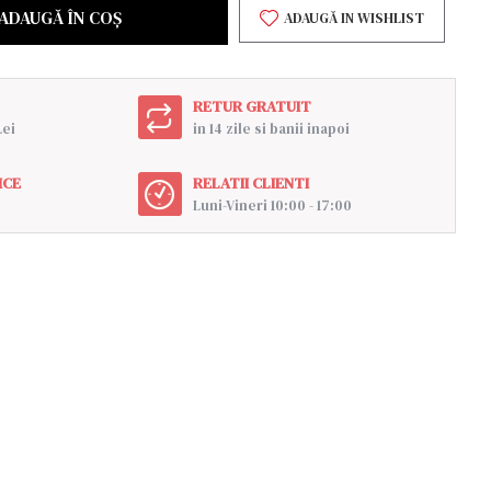
ADAUGĂ ÎN COŞ
ADAUGĂ IN WISHLIST
RETUR GRATUIT
Lei
in 14 zile si banii inapoi
ICE
RELATII CLIENTI
Luni-Vineri 10:00 - 17:00