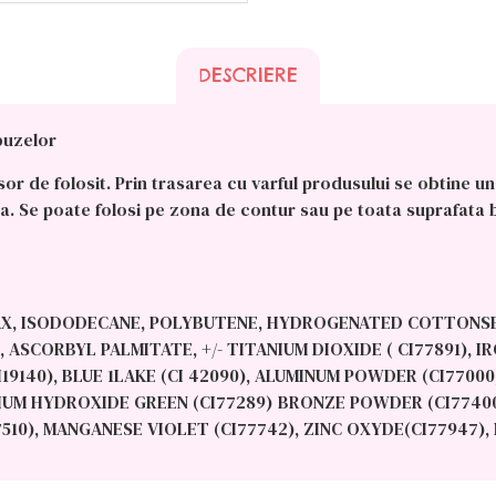
DESCRIERE
buzelor
 de folosit. Prin trasarea cu varful produsului se obtine un 
 Se poate folosi pe zona de contur sau pe toata suprafata bu
X, ISODODECANE, POLYBUTENE, HYDROGENATED COTTONSEED
SCORBYL PALMITATE, +/- TITANIUM DIOXIDE ( CI77891), IRO
CI19140), BLUE 1LAKE (CI 42090), ALUMINUM POWDER (CI770
NIUM HYDROXIDE GREEN (CI77289) BRONZE POWDER (CI7740
510), MANGANESE VIOLET (CI77742), ZINC OXYDE(CI77947), 