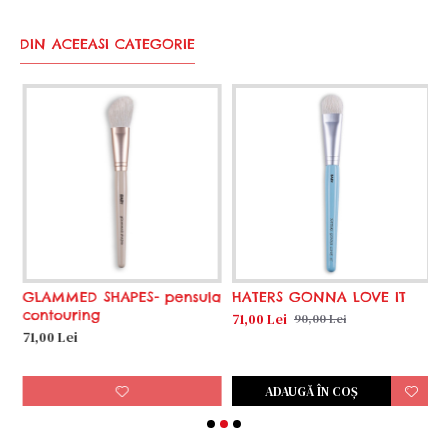
DIN ACEEASI CATEGORIE
GLAMMED SHAPES- pensula
HATERS GONNA LOVE IT
H
contouring
t
71,00 Lei
90,00 Lei
71,00 Lei
6
ADAUGĂ ÎN COŞ