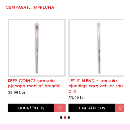
CUMPARATE IMPREUNA
KEEP GOING! -pensula
LET IT BLEND – pensula
G
pleoapa mobila/ arcada)
blending baza ochilor sau
c
pliu
53,00 Lei
7
53,00 Lei
ADAUGĂ ÎN COŞ
ADAUGĂ ÎN COŞ