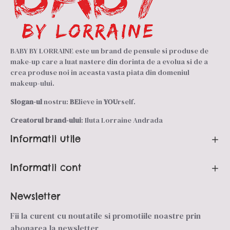
BABY BY LORRAINE este un brand de pensule si produse de
make-up care a luat nastere din dorinta de a evolua si de a
crea produse noi in aceasta vasta piata din domeniul
makeup-ului.
Slogan-ul
nostru:
BE
lieve in
YOU
rself.
Creatorul brand-ului
: Iluta Lorraine Andrada
Informatii utile
Informatii cont
Newsletter
Fii la curent cu noutatile si promotiile noastre prin
abonarea la newsletter