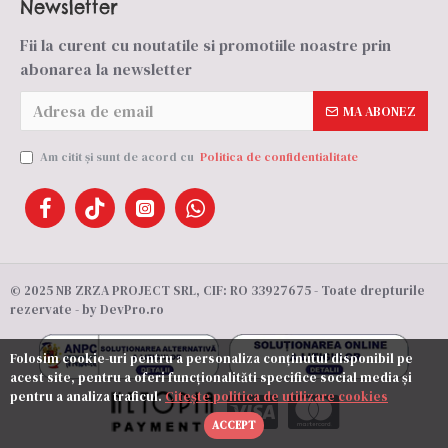
Newsletter
Fii la curent cu noutatile si promotiile noastre prin
abonarea la newsletter
MA ABONEZ
Am citit şi sunt de acord cu
Politica de confidentialitate
© 2025 NB ZRZA PROJECT SRL, CIF: RO 33927675 - Toate drepturile
rezervate - by DevPro.ro
Folosim cookie-uri pentru a personaliza conținutul disponibil pe
acest site, pentru a oferi funcționalităti specifice social media și
pentru a analiza traficul.
Citește politica de utilizare cookies
ACCEPT