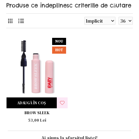
Produse ce îndeplinesc criteriile de căutare
NOU
HOT
ADAUGĂ ÎN COŞ
BROW SLEEK
53,00 Lei
Ai ajuns la sfarsitul listei!